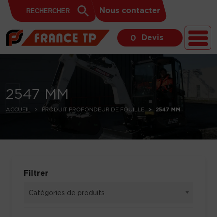
Search
Skip to content
Search
Nous contacter
for:
Button
Devis
0
2547 MM
ACCUEIL
PRODUIT PROFONDEUR DE FOUILLE
2547 MM
Filtrer
Catégories de produits