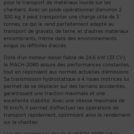
p
pour le transport de matériaux lourds sur les
e
chantiers. Avec un poids opérationnel d’environ 2
r
300 kg, il peut transporter une charge utile de 3
M
tonnes, ce qui le rend parfaitement adapté au
A
transport de gravats, de terre, et d’autres matériaux
C
encombrants, même dans des environnements
H
exigus ou difficiles d’accès.
2
Doté d’un moteur diesel fiable de 24,6 kW (33 CV),
0
le MACH-2080 assure des performances constantes,
8
tout en répondant aux normes actuelles d’émissions.
0
Sa transmission hydrostatique à 4 roues motrices lui
permet de se déplacer sur des terrains accidentés,
garantissant une traction maximale et une
excellente stabilité. Avec une vitesse maximale de
16 km/h, il permet d’effectuer les opérations de
transport rapidement, optimisant ainsi le rendement
sur le chantier.
L’un des principaux atouts du MACH-2080 est sa