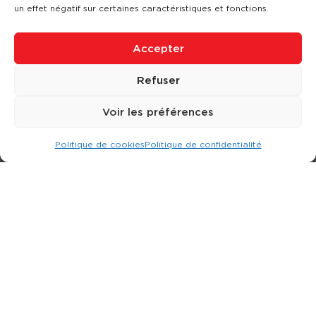
un effet négatif sur certaines caractéristiques et fonctions.
Accepter
Refuser
Voir les préférences
Politique de cookies
Politique de confidentialité
Expert dans la location d
'
engins de terrassement.
3 rue Jean Perrin - 33600 PESSAC
05 57 26 12 40