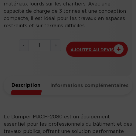
matériaux lourds sur les chantiers. Avec une
capacité de charge de 3 tonnes et une conception
compacte, il est idéal pour les travaux en espaces
restreints et sur terrains difficiles.
q
-
+
AJOUTER AU DEVIS
u
a
n
t
i
Description
Informations complémentaires
t
é
d
e
D
Le Dumper MACH-2080 est un équipement
u
essentiel pour les professionnels du bâtiment et des
m
travaux publics, offrant une solution performante