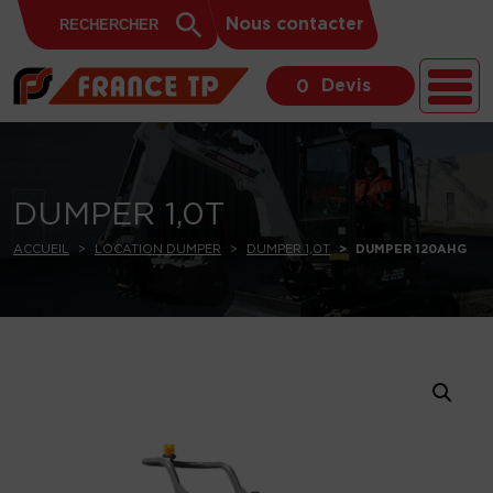
Search
Skip to content
Search
Nous contacter
for:
Button
Devis
0
DUMPER 1,0T
ACCUEIL
LOCATION DUMPER
DUMPER 1,0T
DUMPER 120AHG