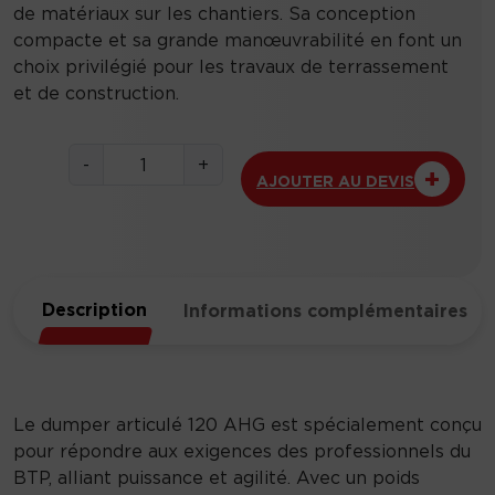
de matériaux sur les chantiers. Sa conception
compacte et sa grande manœuvrabilité en font un
choix privilégié pour les travaux de terrassement
et de construction.
q
-
+
AJOUTER AU DEVIS
u
a
n
t
i
Description
Informations complémentaires
t
é
d
e
D
Le dumper articulé 120 AHG est spécialement conçu
u
pour répondre aux exigences des professionnels du
m
BTP, alliant puissance et agilité. Avec un poids