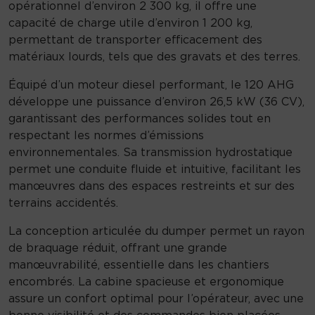
p
opérationnel d’environ 2 300 kg, il offre une
e
capacité de charge utile d’environ 1 200 kg,
r
permettant de transporter efficacement des
1
matériaux lourds, tels que des gravats et des terres.
2
Équipé d’un moteur diesel performant, le 120 AHG
0
développe une puissance d’environ 26,5 kW (36 CV),
A
garantissant des performances solides tout en
H
respectant les normes d’émissions
G
environnementales. Sa transmission hydrostatique
permet une conduite fluide et intuitive, facilitant les
manœuvres dans des espaces restreints et sur des
terrains accidentés.
La conception articulée du dumper permet un rayon
de braquage réduit, offrant une grande
manœuvrabilité, essentielle dans les chantiers
encombrés. La cabine spacieuse et ergonomique
assure un confort optimal pour l’opérateur, avec une
bonne visibilité et des commandes bien placées