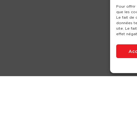
Pour offrir
que les co
Le fait de
données te
site. Le fa
effet négat
Acc
Nos produits
Partenaires
Société
Ouverture de c