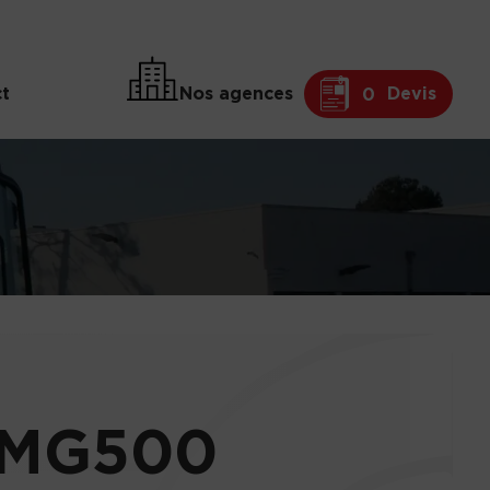
t
Nos agences
Devis
0
 MG500