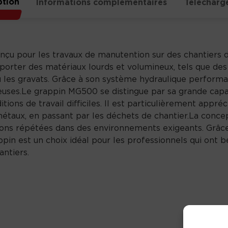
ption
Informations complémentaires
Télécharg
çu pour les travaux de manutention sur des chantiers d
sporter des matériaux lourds et volumineux, tels que des
les gravats. Grâce à son système hydraulique performant
ses.Le grappin MG500 se distingue par sa grande capaci
ons de travail difficiles. Il est particulièrement appréci
métaux, en passant par les déchets de chantier.La conc
ions répétées dans des environnements exigeants. Grâce 
in est un choix idéal pour les professionnels qui ont be
antiers.