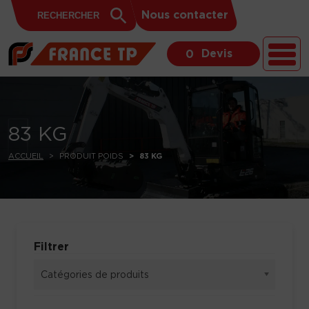
Search
Skip to content
Search
Nous contacter
for:
Button
Devis
0
83 KG
ACCUEIL
PRODUIT POIDS
83 KG
Filtrer
Catégories de produits