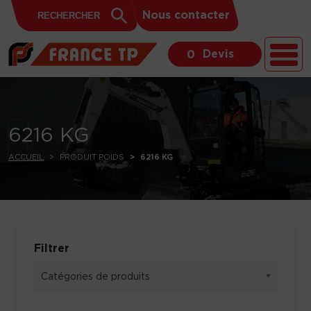
Search
Skip to content
Search
Nous contacter
for:
Button
Devis
0
6216 KG
ACCUEIL
PRODUIT POIDS
6216 KG
Filtrer
Catégories de produits