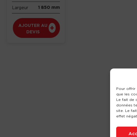
1 850 mm
Largeur
AJOUTER AU
DEVIS
Pour offrir
que les co
Le fait de
données te
site. Le fa
effet négat
Acc