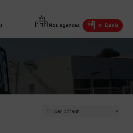
t
Nos agences
Devis
0