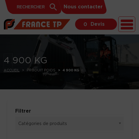
Search
Skip to content
Search
Nous contacter
for:
Button
Devis
0
4 900 KG
ACCUEIL
PRODUIT POIDS
4 900 KG
Filtrer
Catégories de produits