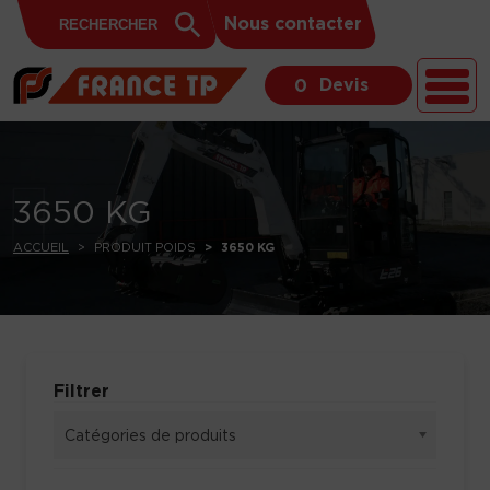
Search
Skip to content
Search
Nous contacter
for:
Button
Devis
0
3650 KG
ACCUEIL
PRODUIT POIDS
3650 KG
Filtrer
Catégories de produits