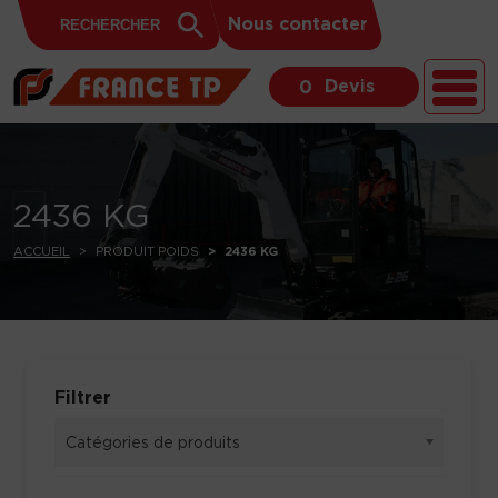
Search
Skip to content
Search
Nous contacter
for:
Button
Devis
0
2436 KG
ACCUEIL
PRODUIT POIDS
2436 KG
Filtrer
Catégories de produits