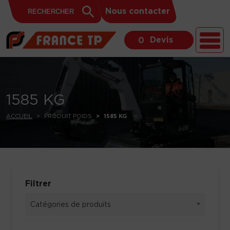
Search
Skip to content
Search
Nous contacter
for:
Button
Devis
0
1585 KG
ACCUEIL
PRODUIT POIDS
1585 KG
Filtrer
Catégories de produits