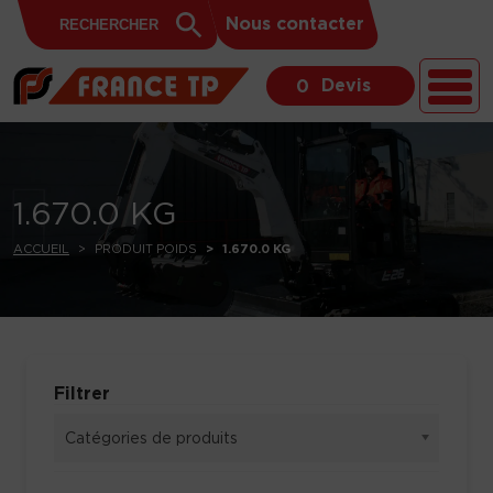
Search
Skip to content
Search
Nous contacter
for:
Button
Devis
0
1.670.0 KG
ACCUEIL
PRODUIT POIDS
1.670.0 KG
Filtrer
Catégories de produits