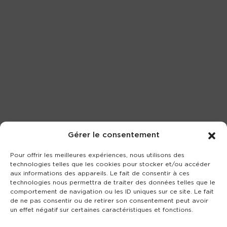
Gérer le consentement
Pour offrir les meilleures expériences, nous utilisons des
technologies telles que les cookies pour stocker et/ou accéder
aux informations des appareils. Le fait de consentir à ces
technologies nous permettra de traiter des données telles que le
comportement de navigation ou les ID uniques sur ce site. Le fait
de ne pas consentir ou de retirer son consentement peut avoir
un effet négatif sur certaines caractéristiques et fonctions.