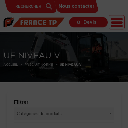
Search
Skip to content
Search
Nous contacter
for:
Button
Devis
0
UE NIVEAU V
ACCUEIL
PRODUIT NORME
UE NIVEAU V
Filtrer
Catégories de produits