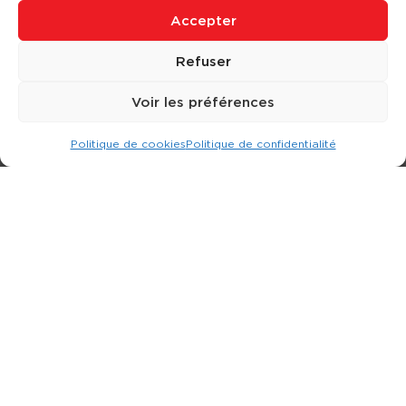
Accepter
Refuser
Voir les préférences
Politique de cookies
Politique de confidentialité
Expert dans la location d
'
engins de terrassement.
3 rue Jean Perrin - 33600 PESSAC
05 57 26 12 40