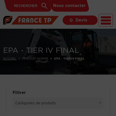
Search
Skip to content
Search
Nous contacter
for:
Button
Devis
0
EPA - TIER IV FINAL
ACCUEIL
PRODUIT NORME
EPA - TIER IV FINAL
Filtrer
Catégories de produits