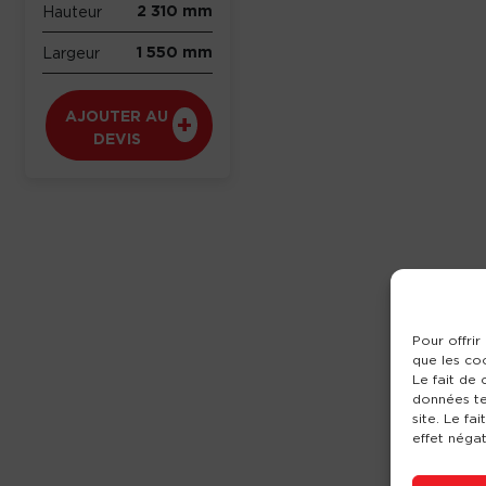
2 310 mm
Hauteur
1 550 mm
Largeur
AJOUTER AU
DEVIS
Pour offrir
que les co
Le fait de
données te
site. Le fa
effet négat