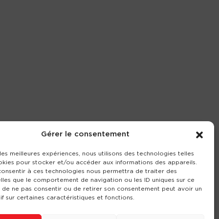
Gérer le consentement
 les meilleures expériences, nous utilisons des technologies telles
okies pour stocker et/ou accéder aux informations des appareils.
 consentir à ces technologies nous permettra de traiter des
lles que le comportement de navigation ou les ID uniques sur ce
it de ne pas consentir ou de retirer son consentement peut avoir un
if sur certaines caractéristiques et fonctions.