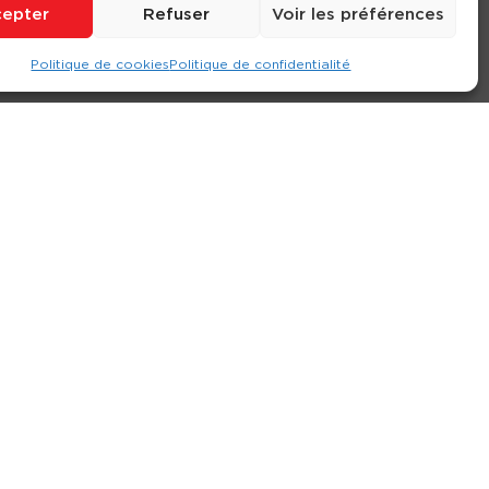
epter
Refuser
Voir les préférences
Politique de cookies
Politique de confidentialité
ompte
Contact
Nos agences
Consulter le site
ions générales de location
-
Politique de confidentialité
- Création :
Compos’it