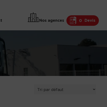
t
Nos agences
Devis
0