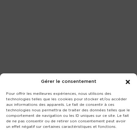
Gérer le consentement
Pour offrir les meilleures expériences, nous utilisons des
technologies telles que les cookies pour stocker et/ou accéder
aux informations des appareils. Le fait de consentir à ces
technologies nous permettra de traiter des données telles que le
comportement de navigation ou les ID uniques sur ce site. Le fait
de ne pas consentir ou de retirer son consentement peut avoir
un effet négatif sur certaines caractéristiques et fonctions.