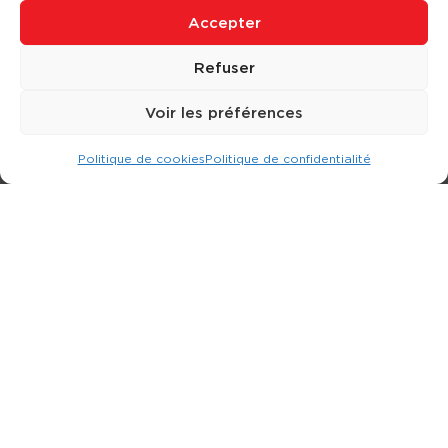
Accepter
Refuser
Voir les préférences
Politique de cookies
Politique de confidentialité
Expert dans la location d
'
engins de terrassement.
3 rue Jean Perrin - 33600 PESSAC
05 57 26 12 40