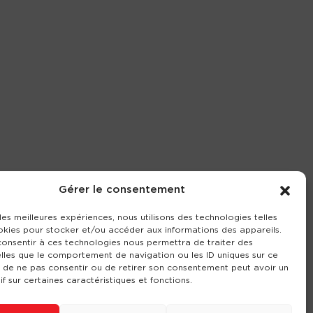
Gérer le consentement
 les meilleures expériences, nous utilisons des technologies telles
okies pour stocker et/ou accéder aux informations des appareils.
 consentir à ces technologies nous permettra de traiter des
lles que le comportement de navigation ou les ID uniques sur ce
it de ne pas consentir ou de retirer son consentement peut avoir un
if sur certaines caractéristiques et fonctions.