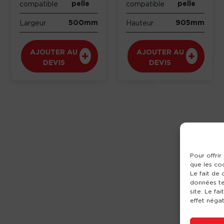
pelle
pelle
compatible
compatible
500mm
905mm
Largeur
Hauteur
AJOUTER AU
AJOUTER AU
DEVIS
DEVIS
Pour offrir
que les co
Le fait de
données te
site. Le fa
effet négat