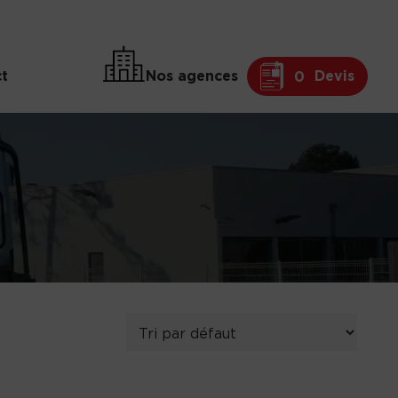
t
Nos agences
Devis
0