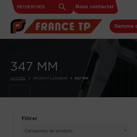
Search
Skip to content
Search
Nous contacter
for:
Button
Gamme d
347 MM
ACCUEIL
PRODUIT LARGEUR
347 MM
Filtrer
Catégories de produits