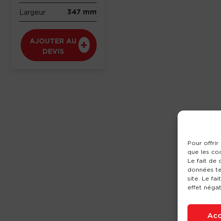
347 mm
Largeur
AJOUTER AU
DEVIS
Pour offrir
que les co
Le fait de
données te
site. Le fa
effet négat
Acc