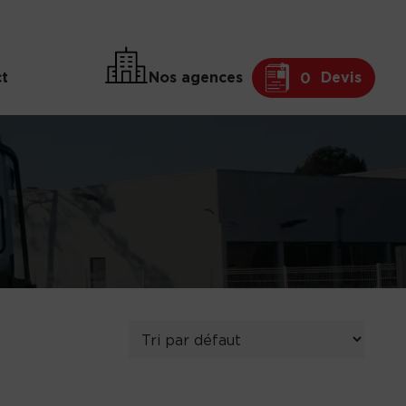
t
Nos agences
Devis
0