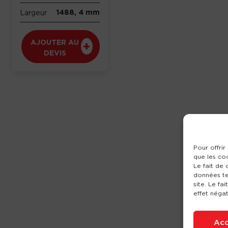
1488, 4 mm
Largeur
AJOUTER AU
DEVIS
Pour offrir
que les co
Le fait de
données te
site. Le fa
effet négat
Acc