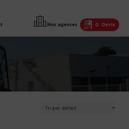
t
Nos agences
Devis
0