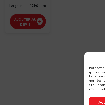
1290 mm
Largeur
AJOUTER AU
DEVIS
Pour offrir
que les co
Le fait de
données te
site. Le fa
effet négat
Acc