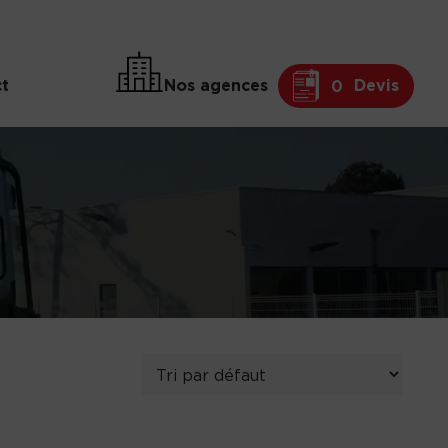
t
Nos agences
Devis
0