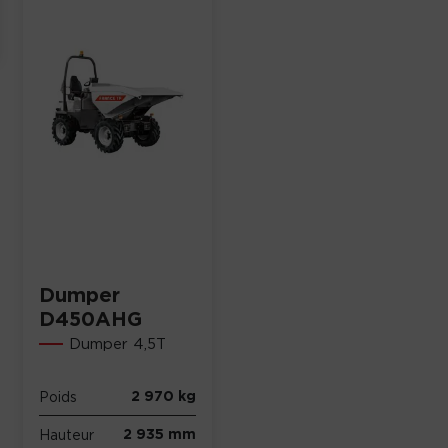
Dumper
D450AHG
Dumper 4,5T
2 970 kg
Poids
2 935 mm
Hauteur