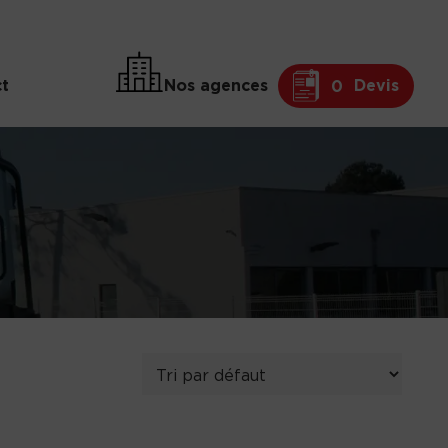
t
Nos agences
Devis
0