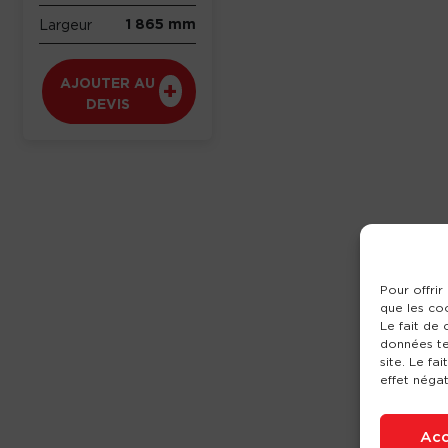
1 865 mm
Largeur
AJOUTER AU
DEVIS
Pour offrir
que les co
Le fait de
données te
site. Le fa
effet négat
Acc