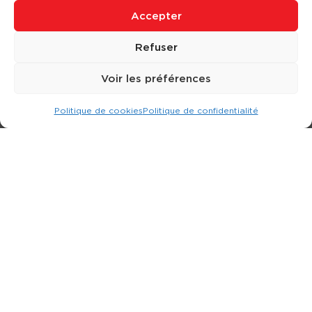
Accepter
Refuser
Voir les préférences
Politique de cookies
Politique de confidentialité
Expert dans la location d
'
engins de terrassement.
3 rue Jean Perrin - 33600 PESSAC
05 57 26 12 40