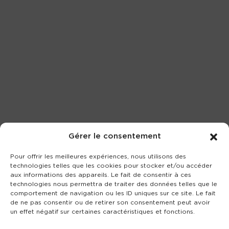
Gérer le consentement
Pour offrir les meilleures expériences, nous utilisons des
technologies telles que les cookies pour stocker et/ou accéder
aux informations des appareils. Le fait de consentir à ces
technologies nous permettra de traiter des données telles que le
comportement de navigation ou les ID uniques sur ce site. Le fait
de ne pas consentir ou de retirer son consentement peut avoir
un effet négatif sur certaines caractéristiques et fonctions.