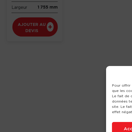
1 755 mm
Largeur
AJOUTER AU
DEVIS
Pour offrir
que les co
Le fait de
données te
site. Le fa
effet négat
Acc