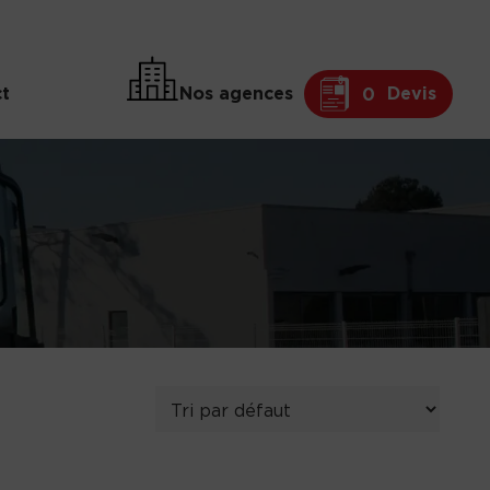
t
Nos agences
Devis
0