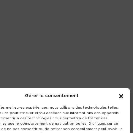
Gérer le consentement
 les meilleures expériences, nous utilisons des technologies telles
okies pour stocker et/ou accéder aux informations des appareils.
 consentir à ces technologies nous permettra de traiter des
lles que le comportement de navigation ou les ID uniques sur ce
it de ne pas consentir ou de retirer son consentement peut avoir un