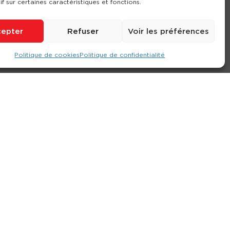
if sur certaines caractéristiques et fonctions.
epter
Refuser
Voir les préférences
Politique de cookies
Politique de confidentialité
ompte
Contact
Nos agences
Consulter le site
ions générales de location
-
Politique de confidentialité
- Création :
Compos’it