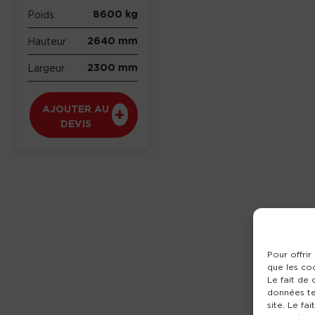
8600 kg
Poids
2640 mm
Hauteur
2300 mm
Largeur
AJOUTER AU
DEVIS
Pour offrir
que les co
Le fait de
données te
site. Le fa