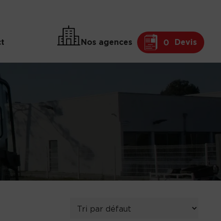
t
Nos agences
Devis
0