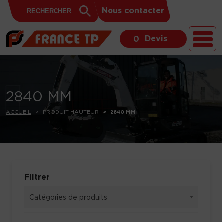
Search
Skip to content
Search
Nous contacter
for:
Button
Devis
0
2840 MM
ACCUEIL
PRODUIT HAUTEUR
2840 MM
Filtrer
Catégories de produits