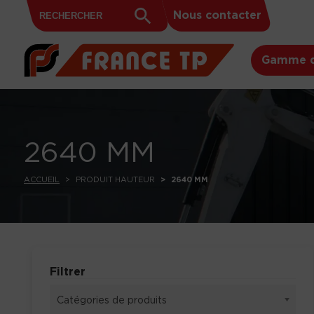
Search
Skip to content
Search
Nous contacter
for:
Button
Gamme d
2640 MM
ACCUEIL
PRODUIT HAUTEUR
2640 MM
Filtrer
Catégories de produits