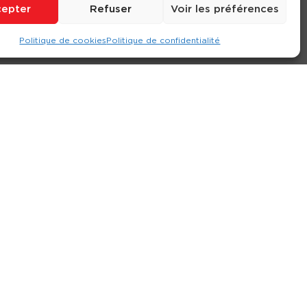
epter
Refuser
Voir les préférences
Politique de cookies
Politique de confidentialité
ompte
Contact
Nos agences
Consulter le site
ions générales de location
-
Politique de confidentialité
- Création :
Compos’it