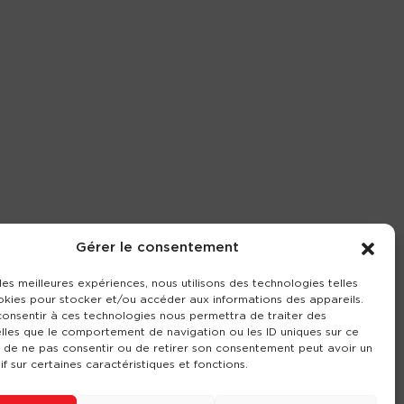
Gérer le consentement
 les meilleures expériences, nous utilisons des technologies telles
okies pour stocker et/ou accéder aux informations des appareils.
 consentir à ces technologies nous permettra de traiter des
lles que le comportement de navigation ou les ID uniques sur ce
it de ne pas consentir ou de retirer son consentement peut avoir un
if sur certaines caractéristiques et fonctions.