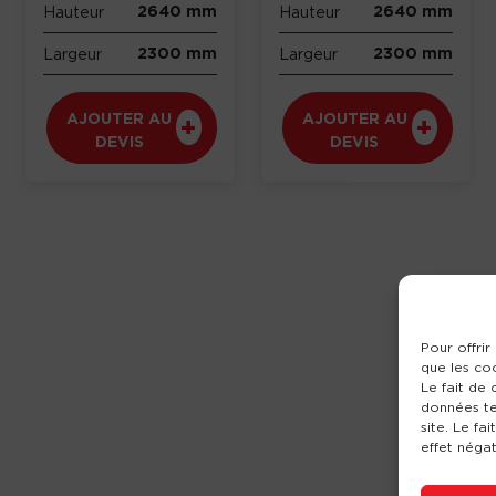
2640 mm
2640 mm
Hauteur
Hauteur
2300 mm
2300 mm
Largeur
Largeur
AJOUTER AU
AJOUTER AU
DEVIS
DEVIS
Pour offrir
que les co
Le fait de
données te
site. Le fa
effet négat