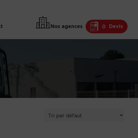
t
Nos agences
Devis
0