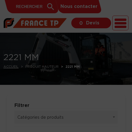
Search
Skip to content
Search
Nous contacter
for:
Button
Devis
0
2221 MM
ACCUEIL
PRODUIT HAUTEUR
2221 MM
Filtrer
Catégories de produits