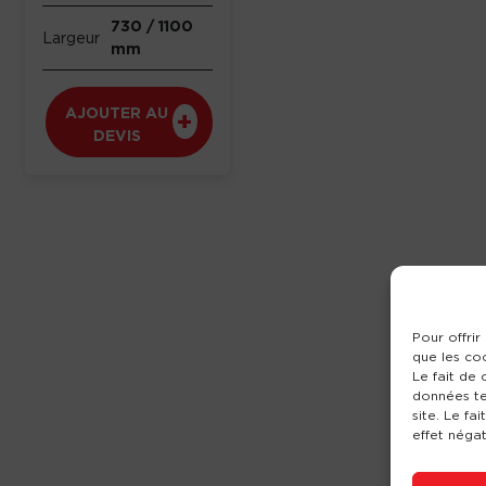
730 / 1100
Largeur
mm
AJOUTER AU
DEVIS
Pour offrir
que les co
Le fait de
données te
site. Le fa
effet négat