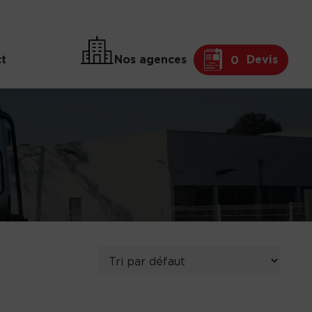
t
Nos agences
Devis
0