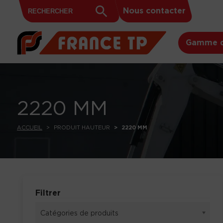
Search
Skip to content
Search
Nous contacter
for:
Button
Gamme d
2220 MM
ACCUEIL
PRODUIT HAUTEUR
2220 MM
Filtrer
Catégories de produits