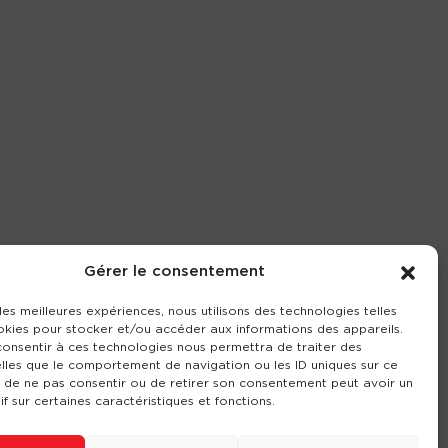
Gérer le consentement
 les meilleures expériences, nous utilisons des technologies telles
okies pour stocker et/ou accéder aux informations des appareils.
 consentir à ces technologies nous permettra de traiter des
lles que le comportement de navigation ou les ID uniques sur ce
it de ne pas consentir ou de retirer son consentement peut avoir un
if sur certaines caractéristiques et fonctions.