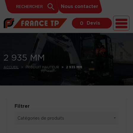
Search
Skip to content
Search
Nous contacter
for:
Button
Devis
0
2 935 MM
ACCUEIL
PRODUIT HAUTEUR
2 935 MM
Filtrer
Catégories de produits