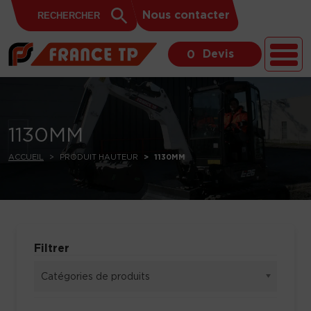
Search
Skip to content
Search
Nous contacter
for:
Button
Devis
0
1130MM
ACCUEIL
PRODUIT HAUTEUR
1130MM
Filtrer
Catégories de produits