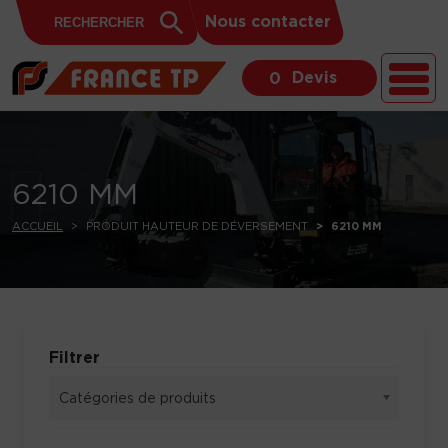
Search
Skip to content
Search
Nous contacter
for:
Button
Devis
0
6210 MM
ACCUEIL
PRODUIT HAUTEUR DE DÉVERSEMENT
6210 MM
Filtrer
Catégories de produits