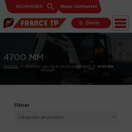
Search
Skip to content
Search
Nous contacter
for:
Button
Devis
0
4700 MM
ACCUEIL
PRODUIT HAUTEUR DE DÉVERSEMENT
4700 MM
Filtrer
Catégories de produits