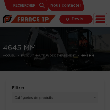
Search
Skip to content
Search
Nous contacter
for:
Button
Devis
0
4645 MM
ACCUEIL
PRODUIT HAUTEUR DE DÉVERSEMENT
4645 MM
Filtrer
Catégories de produits