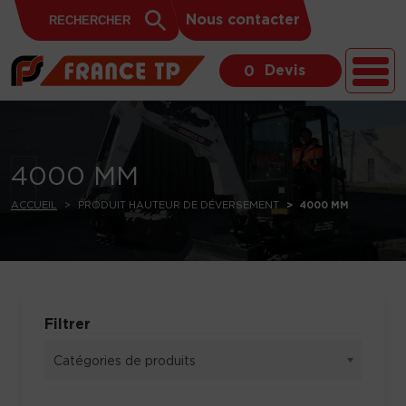
Search
Skip to content
Search
Nous contacter
for:
Button
Devis
0
4000 MM
ACCUEIL
PRODUIT HAUTEUR DE DÉVERSEMENT
4000 MM
Filtrer
Catégories de produits