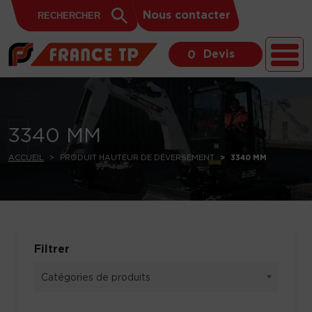
Search
Skip to content
Search
Nous contacter
for:
Button
Devis
0
3340 MM
ACCUEIL
PRODUIT HAUTEUR DE DÉVERSEMENT
3340 MM
Filtrer
Catégories de produits