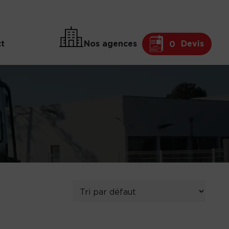
t
Nos agences
Devis
0