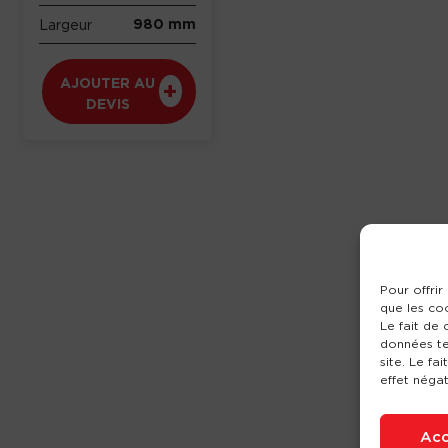
980 mm
Largeur
AJOUTER AU
DEVIS
Pour offrir
que les co
Le fait de
données te
site. Le fa
effet négat
Acc