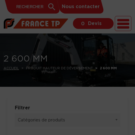
Search
Skip to content
Search
Nous contacter
for:
Button
Devis
0
2 600 MM
ACCUEIL
PRODUIT HAUTEUR DE DÉVERSEMENT
2 600 MM
Filtrer
Catégories de produits