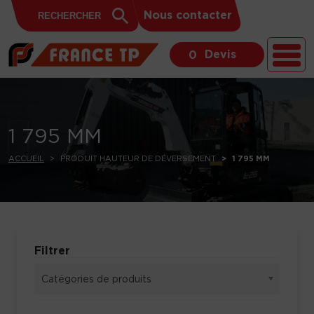
Search
Skip to content
Search
Nous contacter
for:
Button
Devis
0
1 795 MM
ACCUEIL
PRODUIT HAUTEUR DE DÉVERSEMENT
1 795 MM
Filtrer
Catégories de produits