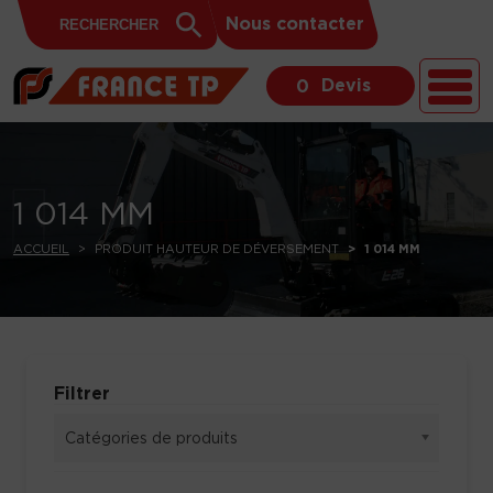
Search
Skip to content
Search
Nous contacter
for:
Button
Devis
0
1 014 MM
ACCUEIL
PRODUIT HAUTEUR DE DÉVERSEMENT
1 014 MM
Filtrer
Catégories de produits