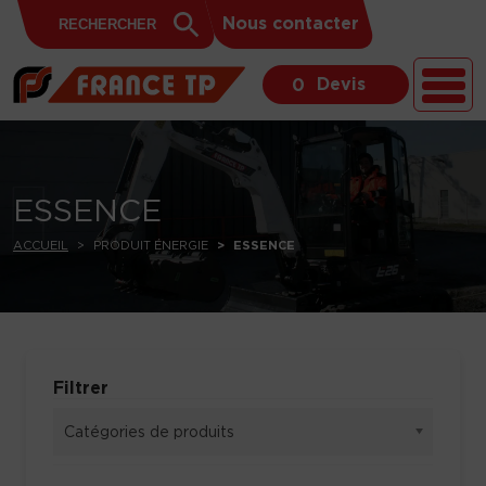
Search
Skip to content
Search
Nous contacter
for:
Button
Devis
0
ESSENCE
ACCUEIL
PRODUIT ÉNERGIE
ESSENCE
Filtrer
Catégories de produits