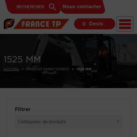
Search
Skip to content
Search
Nous contacter
for:
Button
Devis
0
1525 MM
ACCUEIL
PRODUIT EMPATTEMENT
1525 MM
Filtrer
Catégories de produits