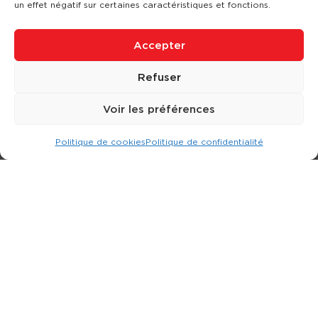
un effet négatif sur certaines caractéristiques et fonctions.
Accepter
Refuser
Voir les préférences
Politique de cookies
Politique de confidentialité
Expert dans la location d
'
engins de terrassement.
3 rue Jean Perrin - 33600 PESSAC
05 57 26 12 40