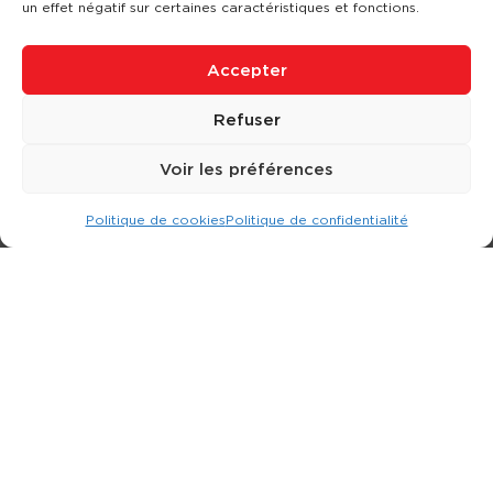
un effet négatif sur certaines caractéristiques et fonctions.
Accepter
Refuser
Voir les préférences
Politique de cookies
Politique de confidentialité
Expert dans la location d
'
engins de terrassement.
3 rue Jean Perrin - 33600 PESSAC
05 57 26 12 40