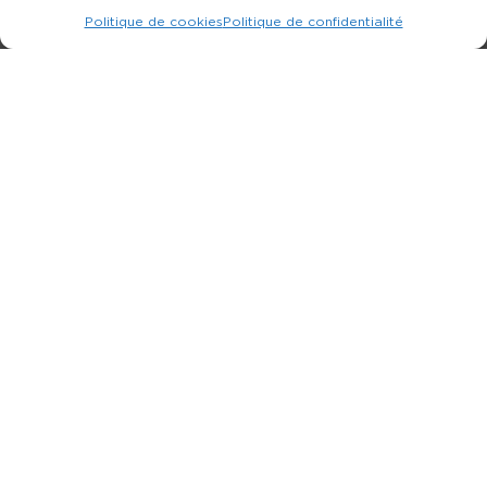
Politique de cookies
Politique de confidentialité
Expert dans la location d
'
engins de terrassement.
3 rue Jean Perrin - 33600 PESSAC
05 57 26 12 40
Nos produits
Partenaires
Société
Ouverture de compte
Contact
Nos agences