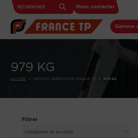
Search
Skip to content
Search
Nous contacter
for:
Button
Gamme d
979 KG
ACCUEIL
PRODUIT CAPACITÉ DE CHARGE (T)
979 KG
Filtrer
Catégories de produits