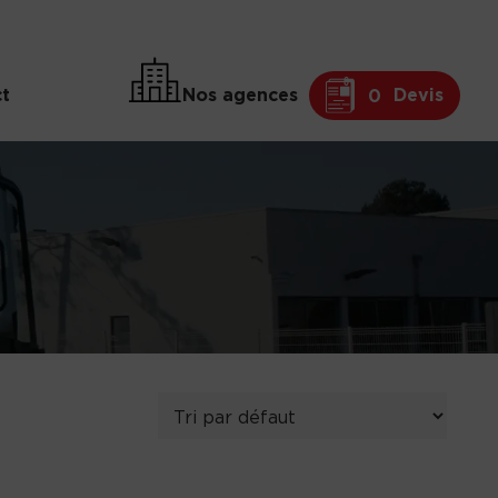
t
Nos agences
Devis
0