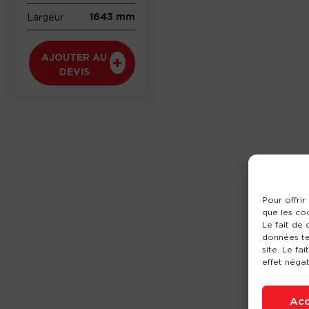
1643 mm
Largeur
AJOUTER AU
DEVIS
Pour offrir
que les co
Le fait de
données te
site. Le fa
effet négat
Acc