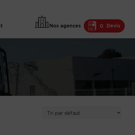
t
Nos agences
Devis
0