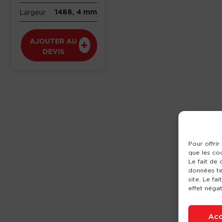
1488, 4 mm
Largeur
AJOUTER AU
DEVIS
Pour offrir
que les co
Le fait de
données te
site. Le fa
effet négat
Acc