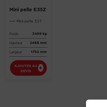
Mini pelle E35Z
Mini-pelle 3,5T
3499 kg
Poids
2468 mm
Hauteur
1750 mm
Largeur
AJOUTER AU
DEVIS