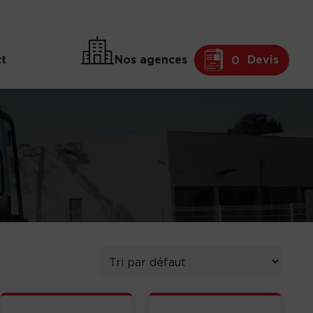
t
Nos agences
Devis
0