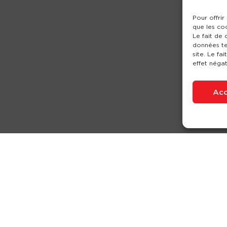
Pour offrir
que les co
Le fait de
données te
site. Le fa
effet négat
Acc
Nos produits
Partenaires
Société
Ouverture de c