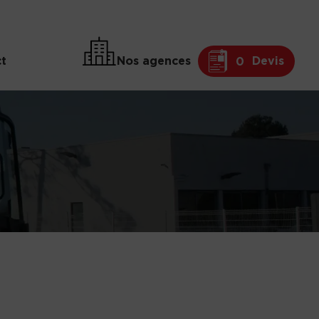
t
Nos agences
Devis
0