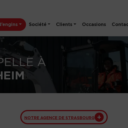
’engins
Société
Clients
Occasions
Contac
PELLE À
HEIM
NOTRE AGENCE DE STRASBOURG