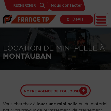
Search
Skip to content
Search
Nous contacter
for:
Button
Devis
0
LOCATION DE MINI PELLE À
MONTAUBAN
NOTRE AGENCE DE TOULOUSE
Vous cherchez à
louer une mini pelle
ou du matériel
pour vos travaux de terrassement, de creusement,