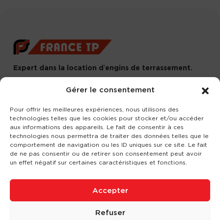
Expert dans la location d
'
engins de terrassement.
3 rue Jean Perrin - 33600 PESSAC
Gérer le consentement
05 57 26 12 40
Pour offrir les meilleures expériences, nous utilisons des
technologies telles que les cookies pour stocker et/ou accéder
Nos produits
Partenaires
Société
aux informations des appareils. Le fait de consentir à ces
technologies nous permettra de traiter des données telles que le
comportement de navigation ou les ID uniques sur ce site. Le fait
Ouverture de compte
Contact
de ne pas consentir ou de retirer son consentement peut avoir
un effet négatif sur certaines caractéristiques et fonctions.
Nos agences
Accepter
Consulter le site
Refuser
Mentions légales
-
Conditions générales de location
-
Politique de