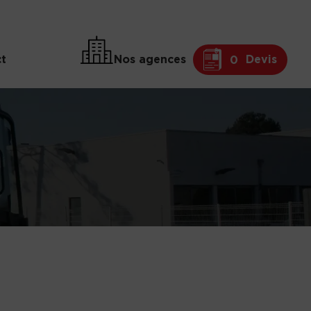
t
Nos agences
Devis
0